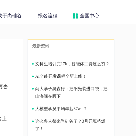
关于尚硅谷
报名流程
全国中心
最新资讯
文科生培训完17k，智能体工资这么夯？
AI全能开发课程全新上线！
要去
尚大学子奥森行：把阳光装进口袋，把
山海踩在脚下
大模型学员平均年薪37w+？
台上
这么多人都来尚硅谷了？3月开班挤爆
了！