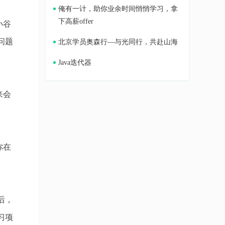
俺有一计，助你业余时间悄悄学习，拿
下高薪offer
小谷
问题
北京学员奥森行—与光同行，共赴山海
Java迭代器
来会
你在
后，
习项