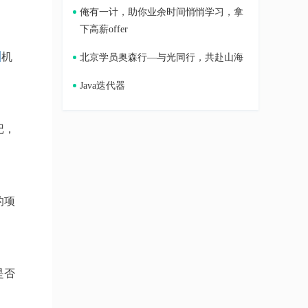
俺有一计，助你业余时间悄悄学习，拿
下高薪offer
训
机
北京学员奥森行—与光同行，共赴山海
Java迭代器
记，
的项
是否