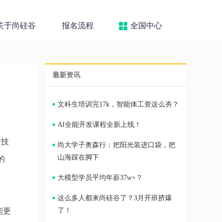
关于尚硅谷
报名流程
全国中心
最新资讯
文科生培训完17k，智能体工资这么夯？
AI全能开发课程全新上线！
发技
尚大学子奥森行：把阳光装进口袋，把
山海踩在脚下
的
大模型学员平均年薪37w+？
这么多人都来尚硅谷了？3月开班挤爆
能更
了！