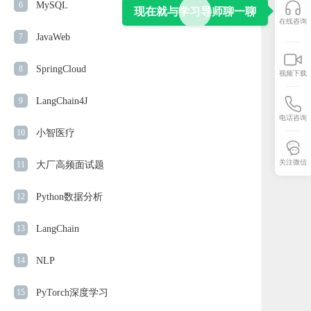
6
MySQL
现在就与学习导师聊一聊
在线咨询
7
JavaWeb
8
SpringCloud
视频下载
9
LangChain4J
电话咨询
10
小智医疗
关注微信
11
大厂高频面试题
12
Python数据分析
13
LangChain
14
NLP
15
PyTorch深度学习