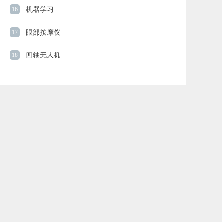
16
机器学习
17
眼部按摩仪
18
四轴无人机