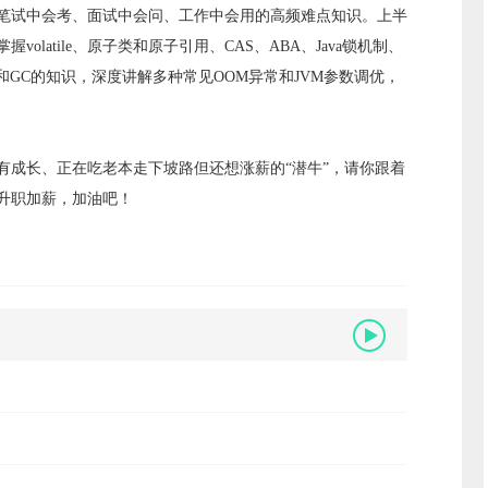
大厂笔试中会考、面试中会问、工作中会用的高频难点知识。上半
latile、原子类和原子引用、CAS、ABA、Java锁机制、
和GC的知识，深度讲解多种常见OOM异常和JVM参数调优，
有成长、正在吃老本走下坡路但还想涨薪的“潜牛”，请你跟着
升职加薪，加油吧！