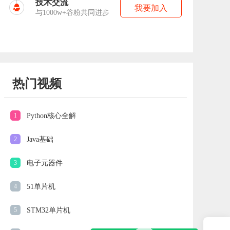
技术交流
我要加入
与1000w+谷粉共同进步
热门视频
1
Python核心全解
2
Java基础
3
电子元器件
4
51单片机
5
STM32单片机